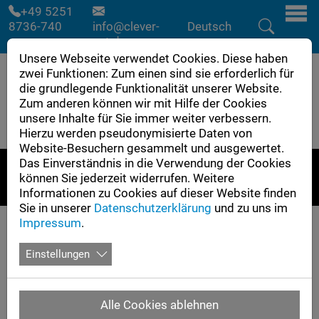
Skip to main navigation
Zum Hauptinhalt springen
Skip to page footer
+49 5251
8736-740
info@clever-
Deutsch
cut.de
Unsere Webseite verwendet Cookies. Diese haben
zwei Funktionen: Zum einen sind sie erforderlich für
die grundlegende Funktionalität unserer Website.
Zum anderen können wir mit Hilfe der Cookies
unsere Inhalte für Sie immer weiter verbessern.
Hierzu werden pseudonymisierte Daten von
Website-Besuchern gesammelt und ausgewertet.
Das Einverständnis in die Verwendung der Cookies
können Sie jederzeit widerrufen. Weitere
Informationen zu Cookies auf dieser Website finden
Sie in unserer
Datenschutzerklärung
und zu uns im
Impressum
.
Flyer
Anfrage
Einstellungen
Beispiele für 3D
Alle Cookies ablehnen
Wasserstrahlschneiden