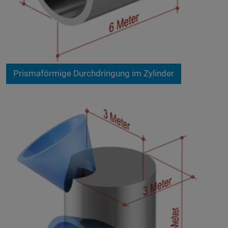
Prismaförmige Durchdringung im Zylinder